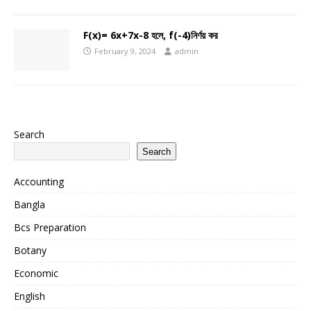
F(x)= 6x+7x-8 হলে, f(-4)নির্ণয় কর
February 9, 2024
admin
Search
Search
Accounting
Bangla
Bcs Preparation
Botany
Economic
English