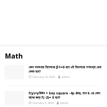
Math
কোন গনসংখ্যা নিবেশনের β1=0 হলে এই নিবেশনের গণসংখ্যা রেখা
কেমন হবে?
February 22, 2024
admin
F(y)=yকিউব + key square -4y-8হয়, তবে k এর কোন
মানের জন্য f(-2)= 0 হবে?
February 9, 2024
admin