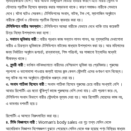
ব্যবহারকারীও বেশি। আর অডিও ভিজ্যুয়াল মিডিয়া হওয়ার কারণে এতে নারীর সৌন্দর্য ও
যৌনতার প্রতীক হিসেবে ব্যবহার করার সম্ভাবনা থাকে। কারণ সমাজও নারীকে সেভাবে
দেখে। ঘটনা ঘটেও সেরকম। টেলিভিশনের সংবাদ, নাটক, টক শো, ম্যাগাজিন অনুষ্ঠানে
নারীকে সৌন্দর্য ও যৌনতার প্রতীক হিসেবে ব্যবহার করা হয়।
টেলিভিশনে নারীর অবস্থান :
টেলিভিশনে আমরা নারীকে যেভাবে দেখে থাকি তার কয়েকটি
চিত্র নিম্নে উপস্থাপন করা হলো :
১. সনাতন ভূমিকায় নারী :
নারীর প্রধান কাজ সন্তান লালন পালন, ঘর গৃহস্থালির দেখাশোনা
নারীর এ চিরন্তন ভূমিকাকে টেলিভিশনে নাটকের মাধ্যমে উপস্থাপন করা হয়। আর মহিলাদের
জন্য নির্ধারিত অনুষ্ঠান রূপচর্চা, রান্নাবান্না, শিশু পরিচর্যা, ঘর সাজানো ইত্যাদির মধ্যেই
সীমাবদ্ধ থাকে।
২. সুন্দরী নারী :
বর্তমান নাটকগুলোতে নারীদের বেশিরভাগ ভূমিকা হয় প্রেমিকার। পুরুষের
প্রশংসা ও ভালোবাসা পাওয়ার জন্যই যাদের জন্ম কেবল সৌন্দর্যই এদের গুণাগুণ বলে বিবেচ্য।
শুধু নাটক নয় সব অনুষ্ঠানে সৌন্দর্যকে গুরুত্ব দেয়া হয়।
৩. সংবাদ পাঠিকা হিসেবে নারী :
সংবাদ পাঠিকা হিসেবে পুরুষের চেয়ে নারীর সংখ্যাই বেশি ।
আবার রিপোর্টিং এর মতো ঝুঁকিপূর্ণ কাজে পুরুষদের বেশি দেখা যায়। এটা প্রমাণ করে যে,
টেলিভিশন সংবাদ বিভাগে নারীর সৌন্দর্যকে মূল্যম দেয়া হয়। আর রিপোর্টিং মেয়েদের কাজ নয়,
এ ভাবনার বশবর্তী হয়ে ঢ
রিপোর্টিং এ আসতে নিরুৎসাহিত করা হয়।
৪. টিভি বিজ্ঞাপনে নারী :
Woman’s body sales এর গূঢ় তথ্য যেদিন থেকে
আমেরিকান বিজ্ঞাপন বিশেষজ্ঞগণ বুঝতে পেরেছেন সেদিন থেকে শুরু হয়েছে পণ্য বিক্রির মাধ্যম