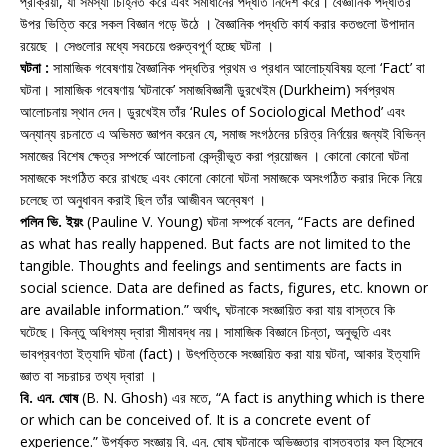
প্রক্রিয়া, যা সমস্যা চিহ্নিত করে এবং সমাধানের পদ্ধতি নির্দেশ করে। বৈজ্ঞানিক পদ্ধতির
উপর ভিত্তি করে সকল বিজ্ঞান গড়ে উঠে । বৈজ্ঞানিক পদ্ধতি কার্য করার কতগুলো উপাদান
রয়েছে । সেগুলোর মধ্যে সবচেয়ে গুরুত্বপূর্ণ হচ্ছে ঘটনা ।
ঘটনা :
সামাজিক গবেষণায় বৈজ্ঞানিক পদ্ধতির প্রথম ও প্রধান আলোচ্যবিষয় হলো ‘Fact’ বা
ঘটনা। সামাজিক গবেষণায় ‘ঘটনাকে’ সমাজবিজ্ঞানী ডুরখেইম (Durkheim) সর্বপ্রথম
আলোচনায় স্থান দেন। ডুরখেইম তাঁর ‘Rules of Sociological Method’ এবং
অন্যান্য রচনাতে এ অভিমত জ্ঞাপন করেন যে, সমাজ সংগঠনের চরিত্র নির্ণয়ের জন্যই বিভিন্ন
সমাজের বিশেষ ক্ষেত্র সম্পর্কে আলোচনা কেন্দ্রীভূত করা প্রয়োজন । কোনো কোনো ঘটনা
সমাজকে সংগঠিত করে রাখছে এবং কোনো কোনো ঘটনা সমাজকে অসংগঠিত করার দিকে নিয়ে
চলেছে তা অনুধাবন করাই ছিল তাঁর আজীবন অন্বেষণ ।
পলিন ভি. ইয়ং
(Pauline V. Young) ঘটনা সম্পর্কে বলেন, “Facts are defined
as what has really happened. But facts are not limited to the
tangible. Thoughts and feelings and sentiments are facts in
social science. Data are defined as facts, figures, etc. known or
are available information.” অর্থাৎ, ঘটনাকে সংজ্ঞায়িত করা যায় বাস্তবে কি
ঘটেছে। কিন্তু অধিগম্য দ্বারা সীমাবদ্ধ নয়। সামাজিক বিজ্ঞানে চিন্তা, অনুভূতি এবং
ভাবপ্রবণতা ইত্যাদি ঘটনা (fact)। উৎপত্তিকে সংজ্ঞায়িত করা যায় ঘটনা, আকার ইত্যাদি
জ্ঞাত বা সচরাচর তথ্য দ্বারা ।
বি. এন. ঘোষ
(B. N. Ghosh) এর মতে, “A fact is anything which is there
or which can be conceived of. It is a concrete event of
experience.” উপর্যুক্ত সংজ্ঞায় বি. এন. ঘোষ ঘটনাকে অভিজ্ঞতার বাস্তবতার ফল হিসেবে