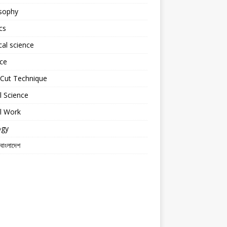
osophy
cs
ical science
ce
tCut Technique
l Science
l Work
ogy
 বাংলাদেশ