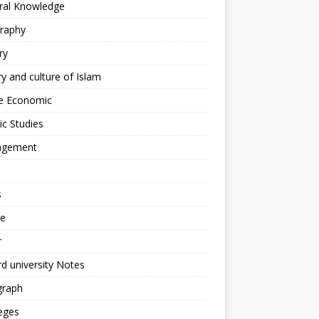
ral Knowledge
raphy
ry
ry and culture of Islam
 Economic
ic Studies
gement
s
ce
r
d university Notes
graph
eges