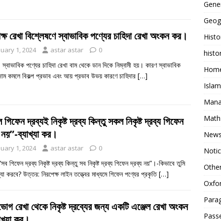
Gene
Geog
ক্ষ রেখা বিশ্লেষণে স্বাভাবিক পণ্যের চাহিদা রেখা অংকন কর।
Histo
nuary 1, 2024
astar astar
0
histo
 স্বাভাবিক পণ্যের চাহিদা রেখা বাম থেকে ডান দিকে নিম্নামী হয়। কারণ স্বাভাবিক
Home
 দাম কমলে বিকল্প প্রভাব এবং আয় প্রভাব উভয় কারণে চাহিদার
[…]
Islam
Mana
Math
গিফেন দ্রব্যই নিকৃষ্ট দ্রব্য কিন্তু সকল নিকৃষ্ট দ্রব্য গিফেন
য নয়”-ব্যাখ্যা কর।
New
nuary 1, 2024
astar astar
0
Noti
ব গিফেন দ্রব্য নিকৃষ্ট দ্রব্য কিন্তু সব নিকৃষ্ট দ্রব্য গিফেন দ্রব্য নয়”।-কিভাবে তুমি
Othe
খ্যা করবে? উত্তর: নিরপেক্ষ লাইন তত্ত্বের মাধ্যমে গিফেন পণ্যের প্রকৃতি
[…]
Oxfor
Para
গ রেখা থেকে নিকৃষ্ট দ্রব্যের জন্য একটি এঞ্জেল রেখা অংকন
Pass
াখ্যা কর।