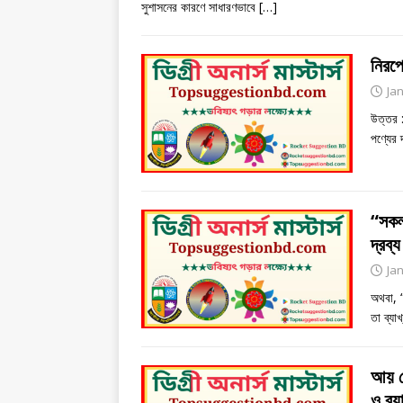
সুশাসনের কারণে সাধারণভাবে
[…]
নিরপে
Ja
উত্তর :
পণ্যের
“সকল 
দ্রব্
Ja
অথবা, “স
তা ব্যা
আয় ভো
ও ব্য