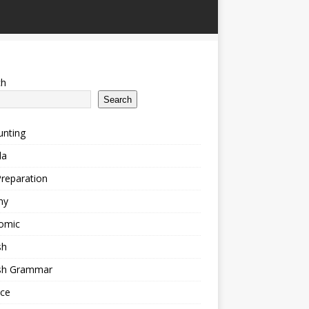
ch
Search
unting
la
reparation
ny
omic
sh
ish Grammar
nce