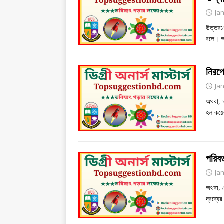
Ja
উত্তর:
বলে। অ
নিরপে
Ja
অথবা, 
হল কয়ে
পরিবর
Ja
অথবা, দ
দ্রব্যে