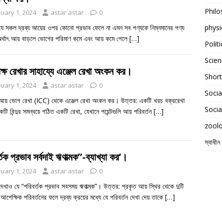
Phil
nuary 1, 2024
astar astar
0
যে সকল দ্রব্য আয়ের ওপর কোনো প্রভাব ফেলে না এমন সব পণ্যকে নিম্নমানের পণ্য
physi
র্থাৎ আয় বাড়লে ভোগের পরিমাণ কমে এবং আয় কমে গেলে
[…]
Polit
Scien
ক্ষ রেখার সাহায্যে এঞ্জেল রেখা অংকন কর।
Shor
nuary 1, 2024
astar astar
0
Socia
আয় ভোগ রেখা (ICC) থেকে এঞ্জেল রেখা অংকন কর। উত্তর: একটি খরচ বক্ররেখা
Socia
কটি বিন্দুর সমন্বয়ে গঠিত একটি রেখা, যেখানে পয়েন্টগুলি আয় পরিবর্তন
[…]
zool
স্বাধীন
্তক প্রভাব সর্বদাই ঋণাত্মক”-ব্যাখ্যা কর’।
nuary 1, 2024
astar astar
0
েখাও যে “পরিবর্তক প্রভাব সবসময় ঋণাত্মক”। উত্তর: প্রকৃত আয় স্থির থেকে দুটি
র আপেক্ষিক পরিবর্তনের ফলে দ্রব্য ক্রয়ের মধ্যে যে পরিবর্তন দেখা দেয় তাকে
[…]