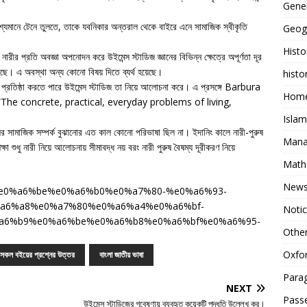
Gene
দৃশ্যমানে টেনে তুলতে, তাকে যবনিকার অন্তরাল থেকে বাইরে এনে সামাজিক স্বীকৃতি
Geog
Histo
 নারীর প্রতি অবজ্ঞা অপনোদন করে উইমেন্স স্টাডিজ জ্ঞানের বিভিন্ন ক্ষেত্রে অপূর্ণতা দূর
 করেছে। এ অবস্থা অন্য কোনো বিষয় দিতে ব্যর্থ হয়েছে।
histo
াজ প্রতিষ্ঠা করতে পারে উইমেন্স স্টাডিজ তা নিয়ে আলোচনা করে। এ প্রসঙ্গে Barbura
Home
 “The concrete, practical, everyday problems of living,
Islam
ুষের সামাজিক সম্পর্ক বুঝানোর এত কাল কোনো পরিভাষা ছিল না। ইদানিং কালে নারী-পুরুষ
Mana
্ষা শুধু নারী নিয়ে আলোচনায় সীমাবদ্ধ নয় বরং নারী পুরুষ বৈষম্য দূরীকরণ নিয়ে
Math
New
a8%e0%a6%be%e0%a6%b0%e0%a7%80-%e0%a6%93-
a6%a8%e0%a7%80%e0%a6%a4%e0%a6%bf-
Noti
a6%b9%e0%a6%be%e0%a6%b8%e0%a6%bf%e0%a6%95-
Othe
Oxfor
ী সকল বইয়ের প্রশ্নের উত্তর
বাংলা জাতীয় ভাষা
Para
NEXT
Pass
উইমেন্স স্টাডিজের গবেষণায় ব্যবহৃত কয়েকটি পদ্ধতি উল্লেখ কর।