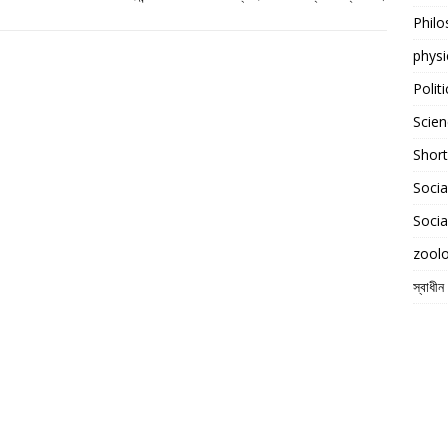
Phil
physi
Polit
Scien
Shor
Socia
Socia
zool
স্বাধীন