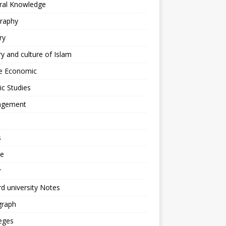
ral Knowledge
raphy
ry
ry and culture of Islam
 Economic
ic Studies
gement
s
ce
r
d university Notes
graph
eges