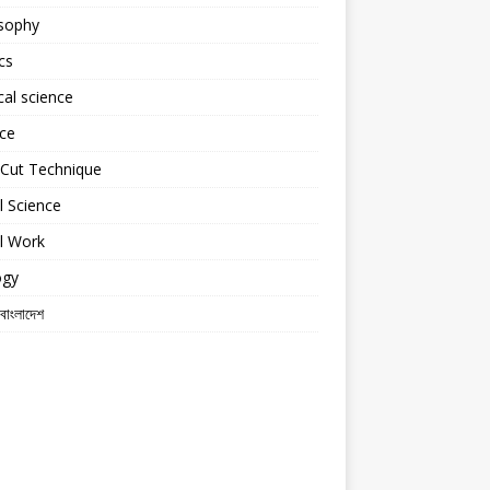
osophy
cs
ical science
ce
tCut Technique
l Science
l Work
ogy
 বাংলাদেশ