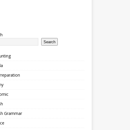
ch
Search
unting
la
reparation
ny
omic
sh
ish Grammar
nce