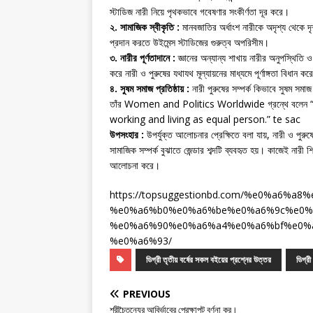
স্টাডিজ নারী নিয়ে পৃথকভাবে গবেষণার সংকীর্ণতা দূর করে।
২. সামাজিক স্বীকৃতি :
মানবজাতির অর্ধাংশ নারীকে অদৃশ্য থেকে 
প্রদান করতে উইমেন্স স্টাডিজের গুরুত্ব অপরিসীম।
৩. নারীর পূর্ণতাদানে :
জ্ঞানের অন্যান্য শাখায় নারীর অনুপস্থিতি ও
করে নারী ও পুরুষের যথাযথ মূল্যায়নের মাধ্যমে পূর্ণাঙ্গতা বিধান
৪. সুষম সমাজ প্রতিষ্ঠায় :
নারী পুরুষের সম্পর্ক কিভাবে সুষম সম
তাঁর Women and Politics Worldwide গ্রন্থে বলেন
working and living as equal person.” te sac
উপসংহার :
উপর্যুক্ত আলোচনার প্রেক্ষিতে বলা যায়, নারী ও পুর
সামাজিক সম্পর্ক বুঝাতে জেন্ডার শব্দটি ব্যবহৃত হয়। কাজেই নারী শিক
আলোচনা করে।
https://topsuggestionbd.com/%e0%a6%
%e0%a6%b0%e0%a6%be%e0%a6%9c%e0%
%e0%a6%90%e0%a6%a4%e0%a6%bf%e0%
%e0%a6%93/
ডিগ্রী তৃতীয় বর্ষের সকল বইয়ের প্রশ্নের উত্তর
ডিগ্র
PREVIOUS
শ্রীচৈতন্যের আবির্ভাবের প্রেক্ষাপট বর্ণনা কর।