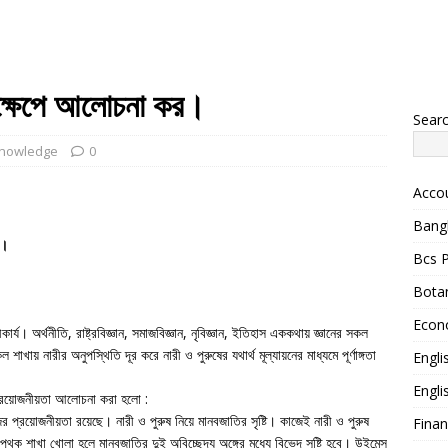
সংক্ষেপে আলোচনা কর।
Sear
Knowledge
0
Acco
Bang
র।
Bcs P
Bota
Econ
কার্য। অর্থনীতি, রাষ্ট্রবিজ্ঞান, সমাজবিজ্ঞান, নৃবিজ্ঞান, ইতিহাস এককথায় জ্ঞানের সকল
াখায় নারীর অনুপস্থিতি দূর করে নারী ও পুরুষের যথার্থ মূল্যায়নের মাধ্যমে পূর্ণাঙ্গতা
Engli
Engl
 প্রয়োজনীয়তা আলোচনা করা হলো :
ের প্রয়োজনীয়তা রয়েছে। নারী ও পুরুষ নিয়ে মানবজাতির সৃষ্টি। কাজেই নারী ও পুরুষ
Fina
পৃথক শাখা খোলা হলে মানবজাতির দুই অবিচ্ছেদ্য অঙ্গের মধ্যে বিভেদ সৃষ্টি হবে। উইমেন্স