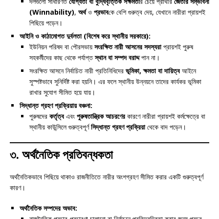
দলগুলো সাধারণত
যোগ্যতা বা বুদ্ধিবৃত্তিক সক্ষমতা
র চেয়ে প্রার্থীর
জেতার সম্ভাবনা
(Winnability)
,
অর্থ
ও
প্রভাব
কে বেশি গুরুত্ব দেয়, যেখানে নারীরা প্রায়শই
পিছিয়ে পড়েন।
আইনি ও কাঠামোগত দুর্বলতা (বিশেষ করে স্থানীয় সরকারে):
ইউনিয়ন পরিষদ বা পৌরসভায়
সংরক্ষিত নারী আসনের সদস্যরা
প্রায়শই পুরুষ
সহকর্মীদের কাছ থেকে পর্যাপ্ত
স্থান বা সম্পদ বরাদ্দ
পান না।
সংরক্ষিত আসনে নির্বাচিত নারী প্রতিনিধিদের
ভূমিকা, ক্ষমতা বা দায়িত্ব
আইনে
সুস্পষ্টভাবে সুনির্দিষ্ট করা হয়নি। এর ফলে স্থানীয় উন্নয়নে তাদের কার্যকর ভূমিকা
রাখার সুযোগ সীমিত হয়ে যায়।
সিদ্ধান্ত গ্রহণ প্রক্রিয়ায় বঞ্চনা:
পুরুষদের
কর্তৃত্ব
এবং
পুরুষতান্ত্রিক আচরণের
কারণে নারীরা প্রায়শই কর্মক্ষেত্রে বা
স্থানীয় কাউন্সিলে গুরুত্বপূর্ণ
সিদ্ধান্ত গ্রহণ প্রক্রিয়া
থেকে বাদ পড়েন।
৩. অর্থনৈতিক প্রতিবন্ধকতা
অর্থনৈতিকভাবে পিছিয়ে থাকাও রাজনীতিতে নারীর অংশগ্রহণ সীমিত করার একটি গুরুত্বপূর্ণ
কারণ।
অর্থনৈতিক সম্পদের অভাব:
রাজনৈতিক প্রচার-প্রচারণা চালানো বা নির্বাচনে প্রতিদ্বন্দ্বিতা করার জন্য প্রচুর