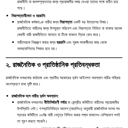
রাজনীতি বা জনসম্পৃক্ততার জন্য প্রয়োজনীয় সময় দেওয়া তাদের পক্ষে কঠিন হয়ে
পড়ে।
নিরাপত্তাহীনতা ও হয়রানি:
রাজনৈতিক কর্মকাণ্ডে নারীর জন্য
নিরাপত্তা
একটি বড় উদ্বেগের বিষয়।
রাজনীতিতে নারীদের জন্য উপযুক্ত পরিবেশ এবং নিরাপত্তা নিশ্চিত না থাকায় অনেক
মেধাবী নারী রাজনীতিতে আসতে বা টিকে থাকতে দ্বিধা বোধ করে।
নারীদেরকে নিয়ন্ত্রণ করার জন্য
হয়রানি
এবং পুরুষ সহকর্মীদের কাছ থেকে
অসহযোগিতার শিকার হতে হয়।
২. রাজনৈতিক ও প্রাতিষ্ঠানিক প্রতিবন্ধকতা
রাজনৈতিক দলগুলোর কাঠামো এবং স্থানীয় সরকারের দুর্বল আইনগত অবস্থান নারীর সক্রিয়
অংশগ্রহণে বাধা সৃষ্টি করে।
রাজনৈতিক দলে নারীর দুর্বল অবস্থান:
রাজনৈতিক দলগুলোর
নীতিনির্ধারণী পর্যায়
বা কেন্দ্রীয় কমিটিতে নারীদের প্রয়োজনীয়
উপস্থিতি নেই। গণপ্রতিনিধিত্ব আদেশ (আরপিও) অনুযায়ী রাজনৈতিক দলের সব
স্তরের কমিটিতে ৩৩% নারী নেতৃত্ব নিশ্চিত করার লক্ষ্য থাকলেও বেশিরভাগ দলই
তা পূরণ করতে পারেনি।