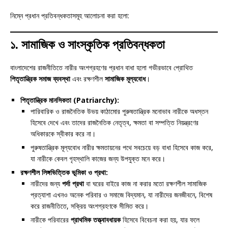
নিম্নে প্রধান প্রতিবন্ধকতাসমূহ আলোচনা করা হলো:
১. সামাজিক ও সাংস্কৃতিক প্রতিবন্ধকতা
বাংলাদেশের রাজনীতিতে নারীর অংশগ্রহণের প্রধান বাধা হলো গভীরভাবে প্রোথিত
পিতৃতান্ত্রিক সমাজ ব্যবস্থা
এবং রক্ষণশীল
সামাজিক মূল্যবোধ
।
পিতৃতান্ত্রিক মানসিকতা (Patriarchy):
পারিবারিক ও রাজনৈতিক উভয় কাঠামোর পুরুষতান্ত্রিক মনোভাব নারীকে অধস্তন
হিসেবে দেখে এবং তাদের রাজনৈতিক নেতৃত্ব, ক্ষমতা বা সম্পত্তি নিয়ন্ত্রণের
অধিকারকে স্বীকার করে না।
পুরুষতান্ত্রিক মূল্যবোধ নারীর ক্ষমতায়নের পথে সবচেয়ে বড় বাধা হিসেবে কাজ করে,
যা নারীকে কেবল গৃহস্থালি কাজের জন্য উপযুক্ত মনে করে।
রক্ষণশীল লিঙ্গভিত্তিক ভূমিকা ও প্রথা:
নারীদের জন্য
পর্দা প্রথা
বা ঘরের বাইরে কাজ না করার মতো রক্ষণশীল সামাজিক
প্রত্যাশা এখনও অনেক পরিবার ও সমাজে বিদ্যমান, যা নারীদের জনজীবনে, বিশেষ
করে রাজনীতিতে, সক্রিয় অংশগ্রহণকে সীমিত করে।
নারীকে পরিবারের
প্রাথমিক তত্ত্বাবধায়ক
হিসেবে বিবেচনা করা হয়, যার ফলে