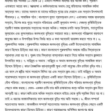
মহিলার হার শতকরা ১০ থেকে ১৫। এখানে শিক্ষিতা মহিলার হার অনেক কম। গ্রামীণ
এলাকাতে আরো কম। আত্মরক্ষা ও কর্মসংস্থানের অভাব হেতু মহিলাদের সামাজিক মর্যাদা
অত্যন্ত কম। তাদের অবদান বা তাদের দায়িত্ব গৃহের চার দেয়ালে এবং সন্তান উৎপাদনেই
সীমাবদ্ধ। ৫. সামাজিক গঠন : বাংলাদেশ মূলত গ্রামপ্রধান দেশ। এখানকার সমাজ ব্যবস্থায়
সন্তান, বিশেষ করে পুত্র সন্তান পরিবারের একটি মূল্যবান সম্পদ। সেজন্য কৃষিভিত্তিক
গ্রামীণ সমাজ ব্যবস্থায় সন্তানের সংখ্যা অধিক। সমাজে চলতি অন্ধ বিশ্বাস, গতানুগতিক
মূল্যবোধ এবং কুসংস্কারও জনসংখ্যা বৃদ্ধিতে সহায়তা করে। জনসংখ্যা পরিকল্পনা বহুলাংশে
মানুষের জ্ঞান ও উপলব্ধির উপর নির্ভর করে এ কথা অনেকেই হৃদয়ঙ্গম করতে পারে না। ৬.
পুরুষশাসিত সমাজ : পুরুষশাসিত সমাজকে জনসংখ্যা বৃদ্ধির একটি উল্লেখযোগ্য সামাজিক
কারণ হিসেবে চিহ্নিত করা যায়। কারণ বাংলাদেশে পুরুষশাসিত সমাজে নারীর সিদ্ধান্তকে
প্রাধান্য দেয়া হয় না। পুরুষ তার সিদ্ধান্ত বাস্তবায়ন করতে গিয়ে অধিক সন্তান জন্মদানে
উৎসাহিত করে। ৭. দারিদ্র্য ও অভাব : দারিদ্র্য ও অভাব জনসংখ্যা বৃদ্ধির সামাজিক কারণ
হিসেবে চিহ্নিত। কারণ বৈজ্ঞানিক ব্যাখ্যানুযায়ী ক্ষুধা পেটে মানুষের যৌন চাহিদা বৃদ্ধি পায়।
এর ফলে সে স্ত্রীর সাথে সহবাসে মিলিত হয় এবং সন্তান জন্ম দেয়। তাই দারিদ্র্য ও অভাব
পরোক্ষভাবে সন্তান বা জনসংখ্যা বৃদ্ধিতে একটি কারণ হিসেবে চিহ্নিত। ৮. কৃষিভিত্তিক
যৌথ পরিবার : বাংলাদেশের গ্রামীণ জনপদের কৃষিভিত্তিক যৌথ পরিবার জনসংখ্যা বৃদ্ধির
পেছনে কাজ করছে। যেমন- একজন চাষি তার জমি চাষাবাদের জন্য অধিক সন্তান জন্ম দিতে
আগ্রহী হয়। কারণ জমি চাষে অধিক সন্তান থাকলে বাইরে থেকে কৃষি শ্রমিক নিতে হয় না।
তাই এ ধরনের মনমানসিকতার ফলে জনসংখ্যা বৃদ্ধি পায় অতি সহজে। ৯. জীবন সম্পর্কে
সচেতনতার অভাব : মানবজীবন সম্পর্কে সচেতনতার অভাবও জনসংখ্যা বৃদ্ধির পেছনে একটি
উল্লেখযোগ্য কারণ হিসেবে চিহ্নিত। কারণ গ্রামাঞ্চলের অশিক্ষিত জনগণের মাঝে