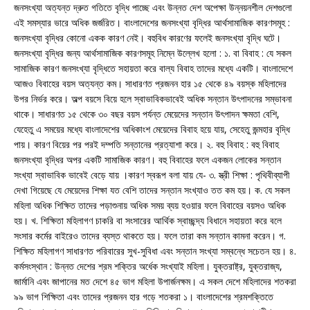
জনসংখ্যা অত্যন্ত দ্রুত গতিতে বৃদ্ধি পাচ্ছে এবং উন্নত দেশ অপেক্ষা উন্নয়নশীল দেশগুলো
এই সমস্যার ভারে অধিক জর্জরিত। বাংলাদেশের জনসংখ্যা বৃদ্ধির আর্থসামাজিক কারণসমূহ :
জনসংখ্যা বৃদ্ধির কোনো একক কারণ নেই। বহুবিধ কারণের ফলেই জনসংখ্যা বৃদ্ধি ঘটে।
জনসংখ্যা বৃদ্ধির জন্য আর্থসামাজিক কারণসমূহ নিম্নে উল্লেখ হলো : ১. বা বিবাহ : যে সকল
সামাজিক কারণ জনসংখ্যা বৃদ্ধিতে সহায়তা করে বাল্য বিবাহ তাদের মধ্যে একটি। বাংলাদেশে
আজও বিবাহের বয়স অত্যন্ত কম। সাধারণত প্রজনন হার ১৫ থেকে ৪৯ বয়স্ক মহিলাদের
উপর নির্ভর করে। অল্প বয়সে বিয়ে হলে স্বাভাবিকভাবেই অধিক সন্তান উৎপাদনের সম্ভাবনা
থাকে। সাধারণত ১৫ থেকে ৩০ বছর বয়স পর্যন্ত মেয়েদের সন্তান উৎপাদন ক্ষমতা বেশি,
যেহেতু এ সময়ের মধ্যে বাংলাদেশের অধিকাংশ মেয়েদের বিবাহ হয়ে যায়, সেহেতু জন্মহার বৃদ্ধি
পায়। কারণ বিয়ের পর পরই দম্পতি সন্তানের প্রত্যাশা করে। ২. বহু বিবাহ : বহু বিবাহ
জনসংখ্যা বৃদ্ধির অপর একটি সামাজিক কারণ। বহু বিবাহের ফলে একজন লোকের সন্তান
সংখ্যা স্বাভাবিক ভাবেই বেড়ে যায় ।কারণ স্বরূপ বলা যায় যে- ৩. স্ত্রী শিক্ষা : পৃথিবীব্যাপী
দেখা গিয়েছে যে মেয়েদের শিক্ষা যত বেশি তাদের সন্তান সংখ্যাও তত কম হয়। ক. যে সকল
মহিলা অধিক শিক্ষিত তাদের পড়াশুনায় অধিক সময় ব্যয় হওয়ার ফলে বিবাহের বয়সও অধিক
হয়। খ. শিক্ষিতা মহিলাগণ চাকরি বা সংসারের আর্থিক স্বাচ্ছন্দ্য বিধানে সহায়তা করে বলে
সংসার কর্মের বাইরেও তাদের ব্যস্ত থাকতে হয়। ফলে তারা কম সন্তান কামনা করেন। গ.
শিক্ষিত মহিলাগণ সাধারণত পরিবারের সুখ-সুবিধা এবং সন্তান সংখ্যা সম্বন্ধে সচেতন হয়। ৪.
কর্মসংস্থান : উন্নত দেশের শ্রম শক্তির অর্ধেক সংখ্যাই মহিলা। যুক্তরাষ্ট্র, যুক্তরাজ্য,
জার্মানি এবং জাপানের মত দেশে ৪৫ ভাগ মহিলা উপার্জনক্ষম। এ সকল দেশে মহিলাদের শতকরা
৯৯ ভাগ শিক্ষিতা এবং তাদের প্রজনন হার গড়ে শতকরা ১। বাংলাদেশের শ্রমশক্তিতে