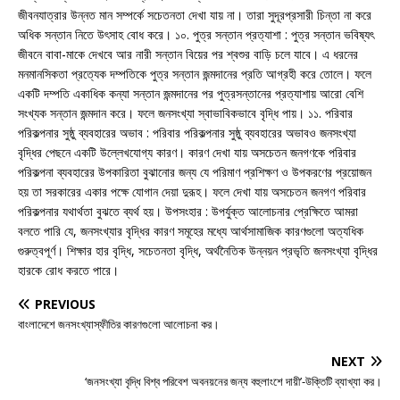
জীবনযাত্রার উন্নত মান সম্পর্কে সচেতনতা দেখা যায় না। তারা সুদূরপ্রসারী চিন্তা না করে
অধিক সন্তান নিতে উৎসাহ বোধ করে। ১০. পুত্র সন্তান প্রত্যাশা : পুত্র সন্তান ভবিষ্যৎ
জীবনে বাবা-মাকে দেখবে আর নারী সন্তান বিয়ের পর শ্বশুর বাড়ি চলে যাবে। এ ধরনের
মনমানসিকতা প্রত্যেক দম্পতিকে পুত্র সন্তান জন্মদানের প্রতি আগ্রহী করে তোলে। ফলে
একটি দম্পতি একাধিক কন্যা সন্তান জন্মদানের পর পুত্রসন্তানের প্রত্যাশায় আরো বেশি
সংখ্যক সন্তান জন্মদান করে। ফলে জনসংখ্যা স্বাভাবিকভাবে বৃদ্ধি পায়। ১১. পরিবার
পরিকল্পনার সুষ্ঠু ব্যবহারের অভাব : পরিবার পরিকল্পনার সুষ্ঠু ব্যবহারের অভাবও জনসংখ্যা
বৃদ্ধির পেছনে একটি উল্লেখযোগ্য কারণ। কারণ দেখা যায় অসচেতন জনগণকে পরিবার
পরিকল্পনা ব্যবহারের উপকারিতা বুঝানোর জন্য যে পরিমাণ প্রশিক্ষণ ও উপকরণের প্রয়োজন
হয় তা সরকারের একার পক্ষে যোগান দেয়া দুরূহ। ফলে দেখা যায় অসচেতন জনগণ পরিবার
পরিকল্পনার যথার্থতা বুঝতে ব্যর্থ হয়। উপসংহার : উপর্যুক্ত আলোচনার প্রেক্ষিতে আমরা
বলতে পারি যে, জনসংখ্যার বৃদ্ধির কারণ সমূহের মধ্যে আর্থসামাজিক কারণগুলো অত্যধিক
গুরুত্বপূর্ণ। শিক্ষার হার বৃদ্ধি, সচেতনতা বৃদ্ধি, অর্থনৈতিক উন্নয়ন প্রভৃতি জনসংখ্যা বৃদ্ধির
হারকে রোধ করতে পারে।
PREVIOUS
বাংলাদেশে জনসংখ্যাস্ফীতির কারণগুলো আলোচনা কর।
NEXT
‘জনসংখ্যা বৃদ্ধি বিশ্ব পরিবেশ অবনয়নের জন্য বহুলাংশে দায়ী’-উক্তিটি ব্যাখ্যা কর।