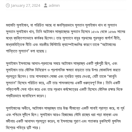
January 27, 2024
admin
মহামতি সুলাইমান, যা পরিচিত আছে বা জনপ্রিয়ভাবে সুলতান সুলাইমান খান বা সুলতান
সুলতান সুলাইমান খান, তিনি অটোমান সাম্রাজ্যের সুলতান হিসেবে ১৫০৯ থেকে ১৫৬৬ সালের
মধ্যে ব্যক্তিগতভাবে কার্যকর ছিলেন। তার সুলতানে বাবুর প্রথমের পুরস্কৃত মার্গার্গ নীতি,
মাধ্যমবিত্তিক নীতি এবং নারকীয় মিলিটারি ক্যাম্পেইনগুলির কারণে তাকে “অটোমানের
শান্তিতে সুলতান” বলা হয়েছে।
সুলাইমান ইসলামের আদান-প্রদানের সময়ে অটোমান সাম্রাজ্য একটি পৃষ্ঠপুরী ছিল, এবং
সুলাইমান তার মৌলিক বিনিয়োগ ও প্রশাসনিক ক্ষমতা বাড়াতে তার উপর মোকাবিলা করতে
প্রস্তুত ছিলেন। তার শাসনামলে সোজা এবং ত্বরিত ন্যায় দেওয়া, যেটি তাকে “কানূনি
সুলতান” হিসেবে পরিচিত করে, এটি তার শাসনকালের একটি গুরুত্বপূর্ণ দিক। তিনি একটি
শক্তিশালী সেনা গঠন করে এবং তার প্রধান কর্মক্ষেত্রের একটি হিসেবে মৌলিক রক্ষার দিকে
গম্ভীরভাবে মনোনিবেশ করেন।
সুলাইমানের অধীনে, অটোমান সাম্রাজ্য তার উচ্চ সীমান্তে একটি সানাই প্রাপ্ত করে, যা পূর্ব
এবং পশ্চিমে সুদীপে ছিল। সুলাইমান আরও হিজাজের সৌদি রাজ্যে ধরা পড়া মাক্কা এবং
মদীনায় একটি আবাসন প্রস্তুত করেন, যা ইসলামের পুরাণ এবং পতাকার বুকলিস্টে মুসলিম
বিশ্বের পবিত্র দুটি শহর।